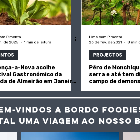
com Pimenta
Lima com Pimenta
an. de 2025
1 min de leitura
23 de fev. de 2021
8 min d
ENTOS
PROJECTOS
ença-a-Nova acolhe
Pêro de Monchiqu
tival Gastronómico da
serra e até tem di
da de Almeirão em Janeiro
campo de demonst
2025
"Sul Informação"
EM-VINDOS A BORDO FOODIE
TAL UMA VIAGEM AO NOS
SO 