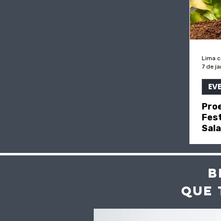
Lima 
7 de j
EV
Pro
Fes
Sala
de 
B
QUE 