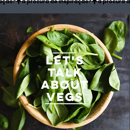
LET'S
TALK
ABOUT
VEGS