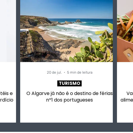
20 de jul.
5 min de leitura
TURISMO
otéis e
O Algarve já não é o destino de férias
Va
rdício
nº1 dos portugueses
alime