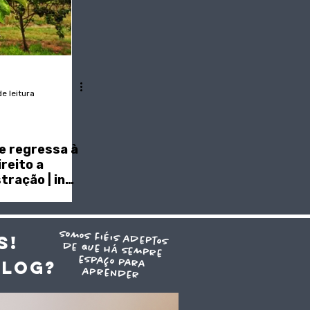
e leitura
e regressa à
reito a
ração | in
somos fiéis adeptos
de que há sempre
espaço para
S!
blog?
aprender