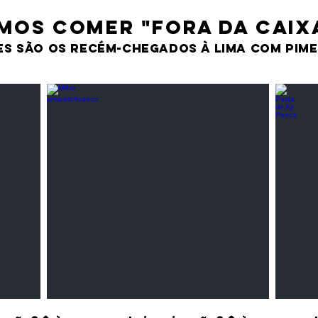
MOS comer "fora da caix
es são os recém-chegados À LIMA CO
M PIM
Milho amarelo/branco
Pasta 
Cereais
Temper