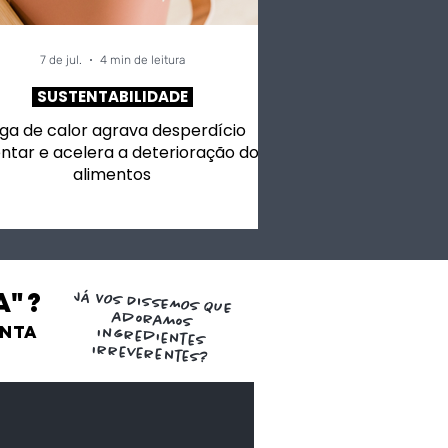
7 de jul.
4 min de leitura
SUSTENTABILIDADE
ga de calor agrava desperdício
ntar e acelera a deterioração dos
alimentos
a"?
JÁ VOS DISSEMOS QUE
adoramos
ENTA
ingredientes
irreverentes?
de Aji Panca
os