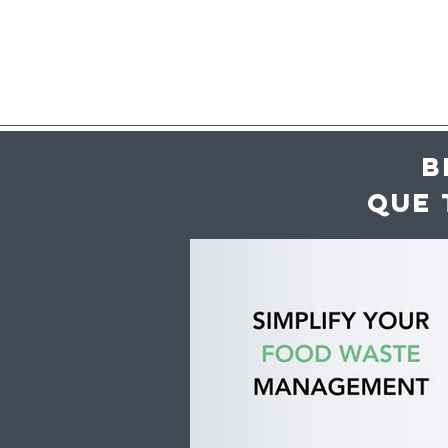
B
QUE 
Alivetaste. Este evento
UE regista
vai ter chefs a cozinhar
indicaçõe
para si, mais de 50
que valem
vinhos em prova e
exportaç
música.
agroalime