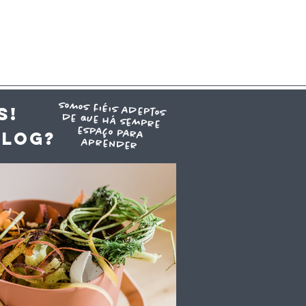
somos fiéis adeptos
de que há sempre
espaço para
S!
blog?
aprender