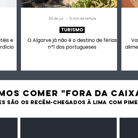
20 de jul.
5 min de leitura
TURISMO
otéis e
O Algarve já não é o destino de férias
Va
rdício
nº1 dos portugueses
alime
MOS comer "fora da caix
es são os recém-chegados À LIMA CO
M PIM
Milho amarelo/branco
Pasta 
Cereais
Temper