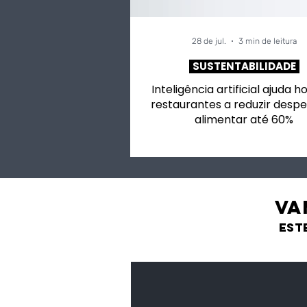
28 de jul.
3 min de leitura
SUSTENTABILIDADE
Inteligência artificial ajuda h
restaurantes a reduzir despe
alimentar até 60%
VA
est
Feijão Pedra
Leguminosas
secas