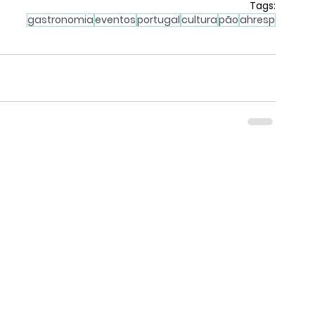
Tags:
gastronomia
eventos
portugal
cultura
pão
ahresp