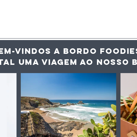
EM-VINDOS A BORDO FOODIE
TAL UMA VIAGEM AO NOS
SO 
 mais de 3700
Há uma exposição
s geográficas,
gratuita em Tavira que
 15,5% das
mostra um lado dos
ões
mercados que quase
ntares
ninguém conhece