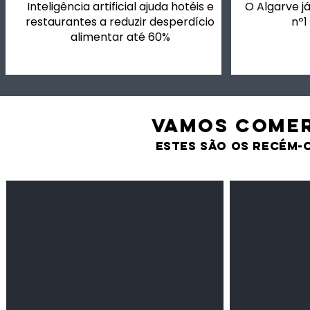
Inteligência artificial ajuda hotéis e
O Algarve já
restaurantes a reduzir desperdício
nº1
alimentar até 60%
VAMOS comer
estes são os recém-
Feijão Pedra
Milho amarel
Leguminosas
Cereais
secas