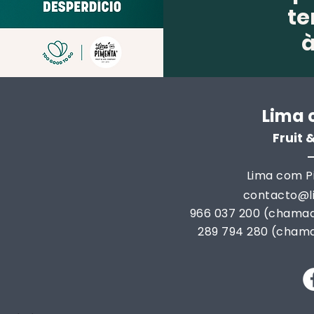
te
Lima 
Fruit
Lima com Pi
contacto@
966 037 200 (chamad
289 794 280 (chama