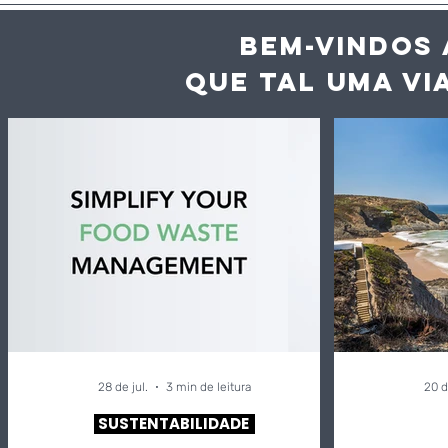
BEM-VINDOS 
QUE TAL UMA VI
Inteligência artificial
Vaga de c
ajuda hotéis e
desperdíc
restaurantes a reduzir
acelera a
desperdício alimentar
dos alime
até 60%
28 de jul.
3 min de leitura
20 d
SUSTENTABILIDADE