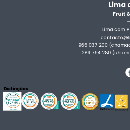
Lima 
Fruit
Lima com Pi
contacto@
966 037 200 (chamad
289 794 280 (chama
Distinções