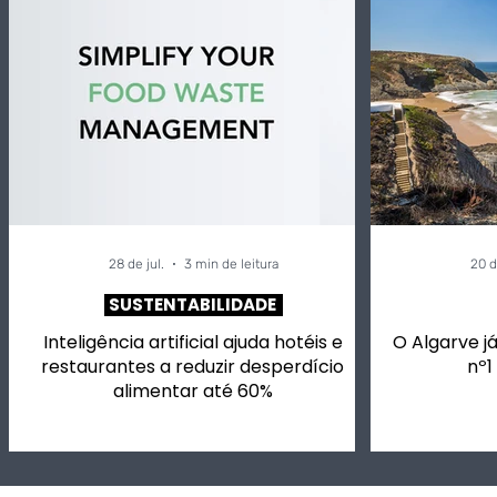
Inteligência artificial
Alivetaste
ajuda hotéis e
vai ter ch
restaurantes a reduzir
para si, m
desperdício alimentar
vinhos em
até 60%
música.
28 de jul.
3 min de leitura
20 d
SUSTENTABILIDADE
Inteligência artificial ajuda hotéis e
O Algarve já
restaurantes a reduzir desperdício
nº1
alimentar até 60%