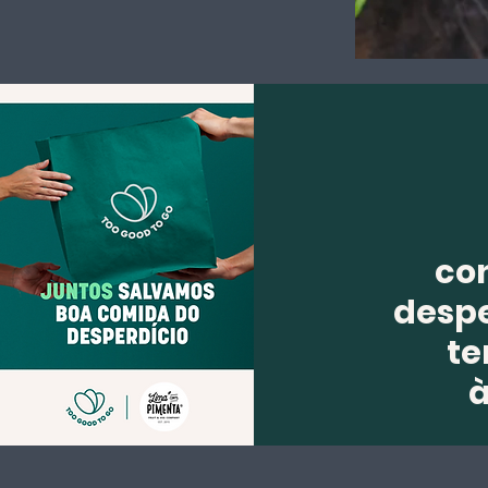
co
despe
te