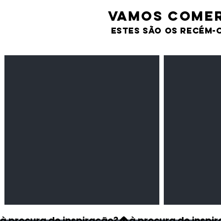
VAMOS comer
estes são os recém-
Feijão Pedra
Milho amarel
Leguminosas
Cereais
secas
à procura de inspiração?