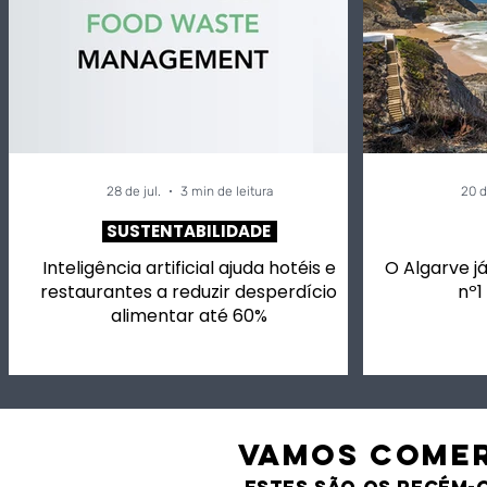
ajuda hotéis e
desperdíc
restaurantes a reduzir
acelera a
desperdício alimentar
dos alime
até 60%
28 de jul.
3 min de leitura
20 d
SUSTENTABILIDADE
Inteligência artificial ajuda hotéis e
O Algarve já
restaurantes a reduzir desperdício
nº1
alimentar até 60%
VAMOS comer