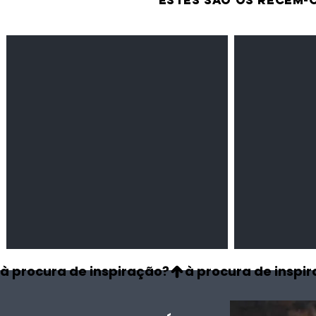
estes são os recém-
Feijão Pedra
Milho amarel
Leguminosas
Cereais
secas
à procura de inspiração?