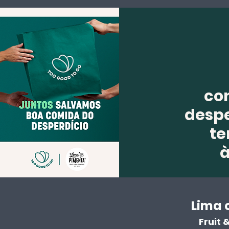
co
despe
te
Lima 
Fruit