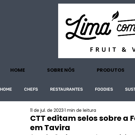
HOME
SOBRE NÓS
PRODUTOS
HOME
CHEFS
RESTAURANTES
FOODIES
SUS
11 de jul. de 2023
1 min de leitura
PROJECTOS
TURISMO
ECONOMIA
CTT editam selos sobre a F
em Tavira