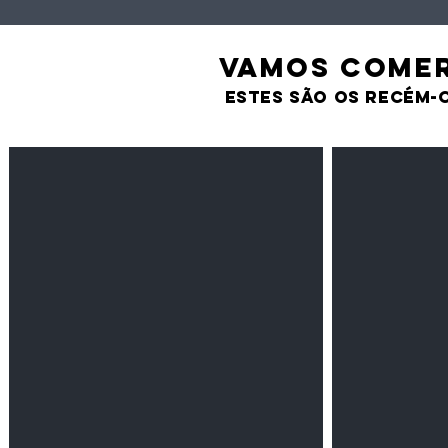
VAMOS comer
estes são os recém-
Feijão Pedra
Milho amarel
Leguminosas
Cereais
secas