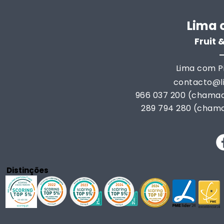
Lima 
Fruit
Lima com Pi
contacto@
966 037 200 (chamad
289 794 280 (chama
Distinções