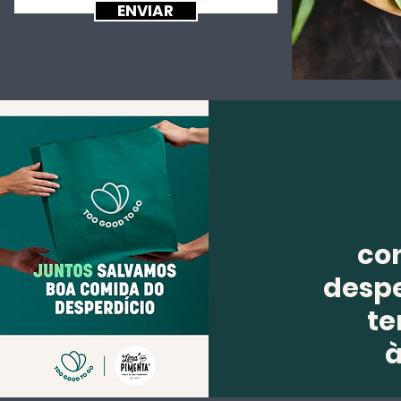
ENVIAR
co
despe
te