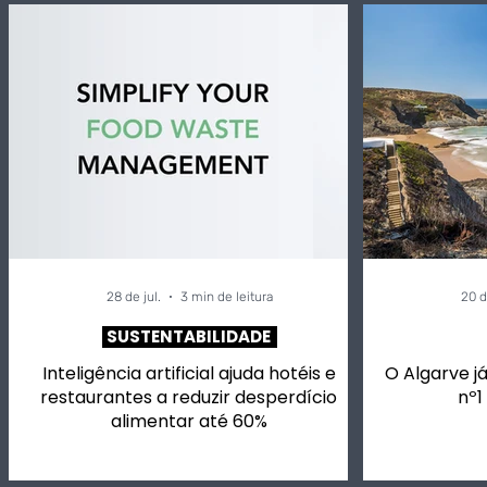
Alivetaste. Este evento
UE regista
vai ter chefs a cozinhar
indicaçõe
para si, mais de 50
que valem
vinhos em prova e
exportaç
música.
agroalime
28 de jul.
3 min de leitura
20 d
SUSTENTABILIDADE
Inteligência artificial ajuda hotéis e
O Algarve já
restaurantes a reduzir desperdício
nº1
alimentar até 60%