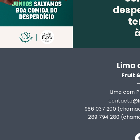
despe
te
Lima 
Fruit
Lima com Pi
contacto@
966 037 200 (chamad
289 794 280 (chama