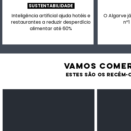
SUSTENTABILIDADE
Inteligência artificial ajuda hotéis e
O Algarve já
restaurantes a reduzir desperdício
nº1
alimentar até 60%
VAMOS comer
estes são os recém-
Feijão Pedra
Milho amarel
Leguminosas
Cereais
secas