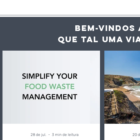
BEM-VINDOS 
QUE TAL UMA VI
Inteligência artificial
O Algarve 
ajuda hotéis e
destino de
restaurantes a reduzir
portugue
desperdício alimentar
até 60%
28 de jul.
3 min de leitura
20 d