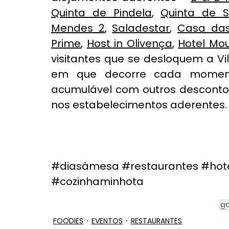
Quinta de Pindela
, 
Quinta de S
Mendes 2
, 
Saladestar
, 
Casa das
Prime
, 
Host in Olivença
, 
Hotel Mo
visitantes que se desloquem a Vi
em que decorre cada moment
acumulável com outros descontos
nos estabelecimentos aderentes.
#diasàmesa
#restaurantes
#hote
#cozinhaminhota
g
FOODIES
EVENTOS
RESTAURANTES