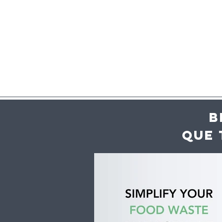
B
QUE 
Inteligência artificial
Vaga de c
ajuda hotéis e
desperdíc
restaurantes a reduzir
acelera a