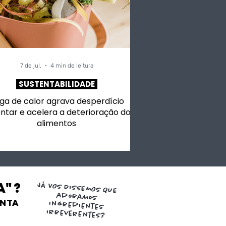
s
7 de jul.
4 min de leitura
SUSTENTABILIDADE
ga de calor agrava desperdício
ntar e acelera a deterioração dos
alimentos
a"?
JÁ VOS DISSEMOS QUE
adoramos
ENTA
ingredientes
irreverentes?