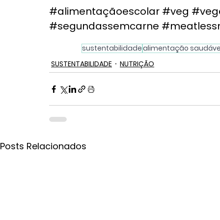
#alimentaçãoescolar
#veg
#veg
#segundassemcarne
#meatless
sustentabilidade
alimentação saudáve
SUSTENTABILIDADE
NUTRIÇÃO
Posts Relacionados