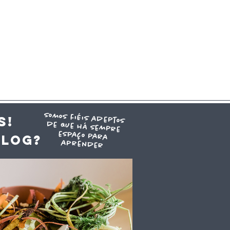
somos fiéis adeptos
de que há sempre
espaço para
S!
blog?
aprender
ra