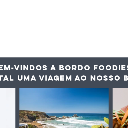
EM-VINDOS A BORDO FOODIE
TAL UMA VIAGEM AO NOS
SO 
alor agrava
Entrevista: “Pequenos
io alimentar e
abusos” de temperatu
 deterioração
“podem transformar