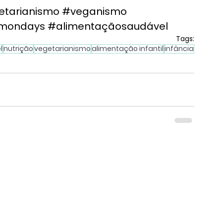
etarianismo
#veganismo
mondays
#alimentaçãosaudável
Tags:
l
nutrição
vegetarianismo
alimentação infantil
infância