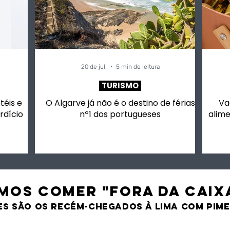
ntos
rapidamente alimento
seguros em
potencialmente
perigosos”
20 de jul.
5 min de leitura
TURISMO
otéis e
O Algarve já não é o destino de férias
Va
rdício
nº1 dos portugueses
alime
MOS comer "fora da caix
es são os recém-chegados À LIMA CO
M PIM