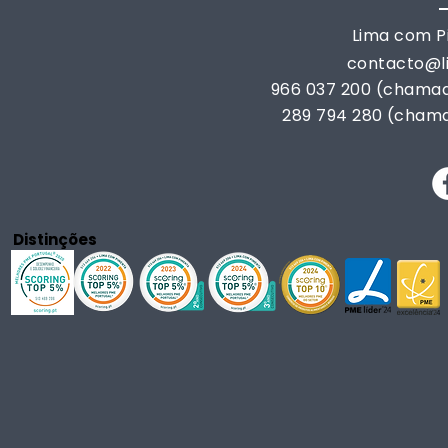
Lima com Pi
contacto@
966 037 200 (chamad
289 794 280 (chama
Distinções