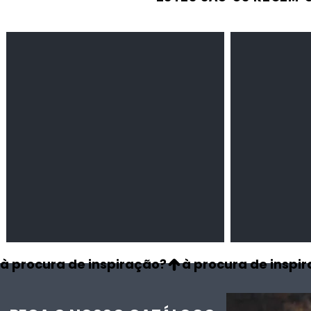
Feijão Pedra
Milho amarel
Leguminosas
Cereais
secas
à procura de inspiração?