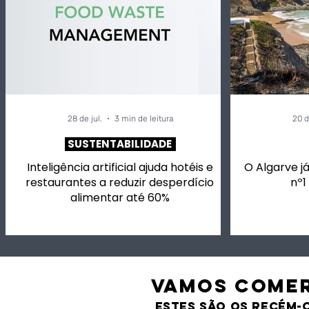
restaurantes a reduzir
para si, m
desperdício alimentar
vinhos em
até 60%
música.
28 de jul.
3 min de leitura
20 d
SUSTENTABILIDADE
Inteligência artificial ajuda hotéis e
O Algarve já
restaurantes a reduzir desperdício
nº1
alimentar até 60%
VAMOS comer
estes são os recém-