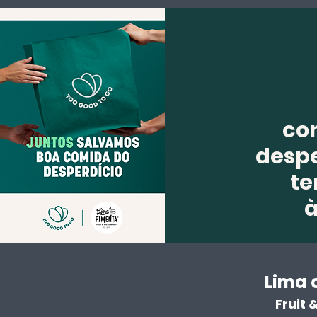
co
despe
te
Lima 
Fruit