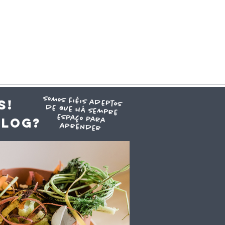
somos fiéis adeptos
de que há sempre
espaço para
S!
blog?
aprender