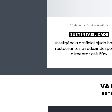
música.
agroalime
28 de jul.
3 min de leitura
SUSTENTABILIDADE
Inteligência artificial ajuda h
restaurantes a reduzir despe
alimentar até 60%
VA
est
Feijão Pedra