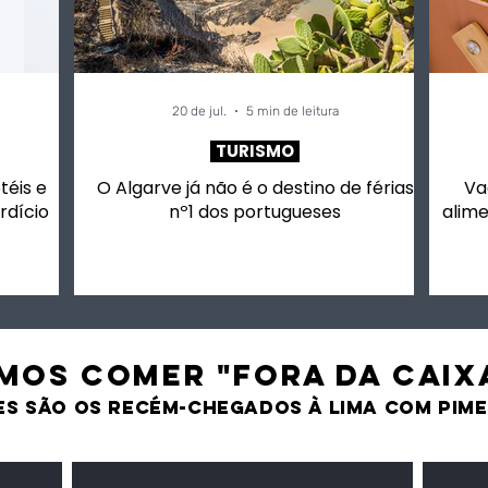
ntares
ninguém conhece
20 de jul.
5 min de leitura
TURISMO
otéis e
O Algarve já não é o destino de férias
Va
rdício
nº1 dos portugueses
alime
MOS comer "fora da caix
es são os recém-chegados À LIMA CO
M PIM
Milho amarelo/branco
Pasta 