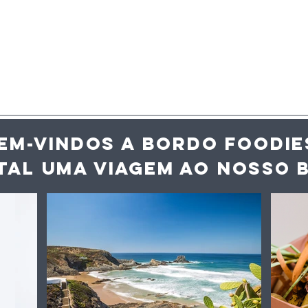
EM-VINDOS A BORDO FOODIE
TAL UMA VIAGEM AO NOS
SO 
 mais de 3700
Há uma exposição
s geográficas,
gratuita em Tavira que
 15,5% das
mostra um lado dos
ões
mercados que quase