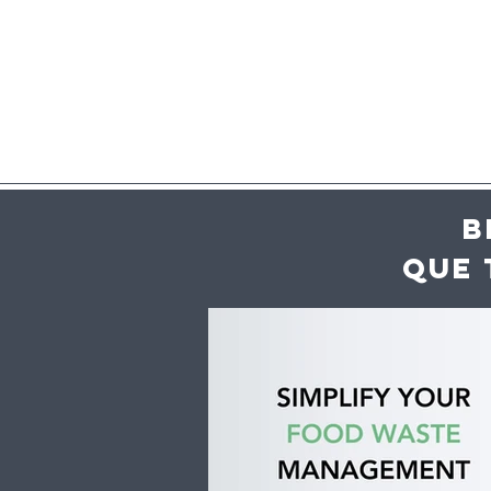
B
QUE 
Alivetaste. Este evento
UE regista
vai ter chefs a cozinhar
indicaçõe
para si, mais de 50
que valem
vinhos em prova e
exportaç