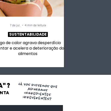
7 de jul.
4 min de leitura
SUSTENTABILIDADE
ga de calor agrava desperdício
ntar e acelera a deterioração dos
alimentos
a"?
JÁ VOS DISSEMOS QUE
adoramos
ENTA
ingredientes
irreverentes?
de Aji Panca