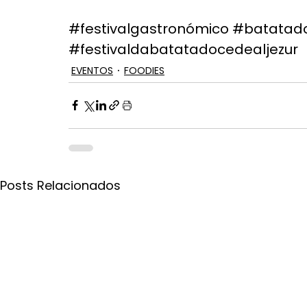
#festivalgastronómico
#batatad
#festivaldabatatadocedealjezur
EVENTOS
FOODIES
Posts Relacionados