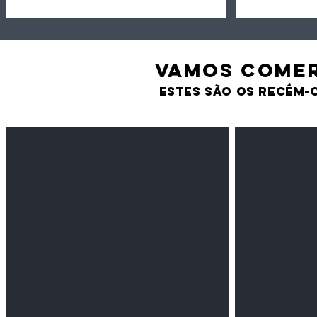
VAMOS comer
estes são os recém-
Feijão Pedra
Milho amarel
Leguminosas
Cereais
secas