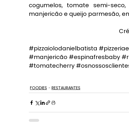
cogumelos, tomate semi-seco, 
manjericão e queijo parmesão, ent
Cré
#pizzaiolodanielbatista
#pizzeria
#manjericão
#espinafresbaby
#r
#tomatecherry
#osnossosclient
FOODIES
RESTAURANTES