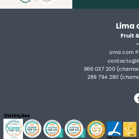
Lima 
Fruit
Lima com Pi
contacto@
966 037 200 (chamad
289 794 280 (chama
Distinções