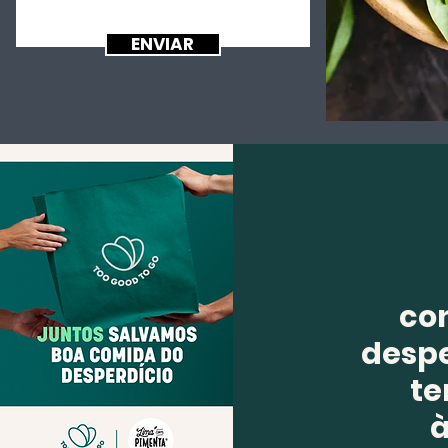
ENVIAR
co
despe
te