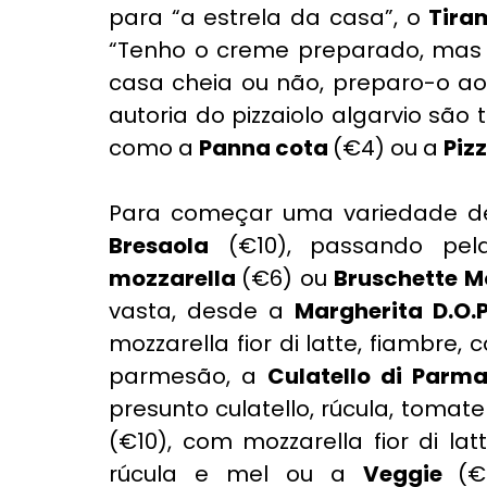
para “a estrela da casa”, o 
Tira
“Tenho o creme preparado, mas se
casa cheia ou não, preparo-o ao 
autoria do pizzaiolo algarvio sã
como a 
Panna cota 
(€4) ou a 
Piz
Para começar uma variedade de 
Bresaola
 (€10), passando pel
mozzarella 
(€6) ou 
Bruschette M
vasta, desde a 
Margherita D.O.
mozzarella fior di latte, fiambre,
parmesão, a 
Culatello di Parm
presunto culatello, rúcula, tomat
(€10), com mozzarella fior di lat
rúcula e mel ou a 
Veggie 
(€