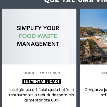
Inteligência artificial
Alivetaste
ajuda hotéis e
vai ter ch
restaurantes a reduzir
para si, m
desperdício alimentar
vinhos em
até 60%
música.
28 de jul.
3 min de leitura
20 d
SUSTENTABILIDADE
Inteligência artificial ajuda hotéis e
O Algarve já
restaurantes a reduzir desperdício
nº1
alimentar até 60%