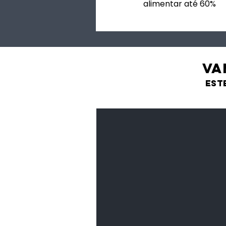
alimentar até 60%
VA
est
Feijão Pedra
Leguminosas
secas