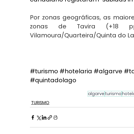
Por zonas geográficas, as maior
zonas de Tavira (+18 pp
Vilamoura/Quarteira/Quinta do Lag
#turismo
#hotelaria
#algarve
#ta
#quintadolago
algarve
turismo
hotel
TURISMO