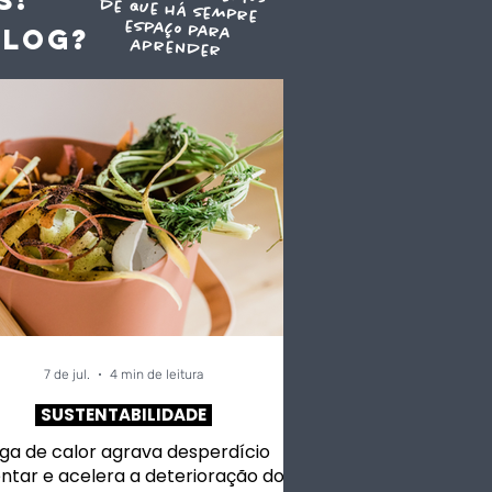
blog?
aprender
o
7 de jul.
4 min de leitura
SUSTENTABILIDADE
ga de calor agrava desperdício
ntar e acelera a deterioração dos