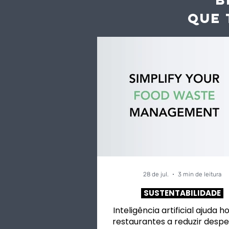
QUE 
O Algarve já não é o
Turismo d
destino de férias nº1 dos
entrega p
portugueses
Algarve" 
em São Brá
28 de jul.
3 min de leitura
SUSTENTABILIDADE
Inteligência artificial ajuda h
restaurantes a reduzir despe