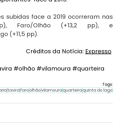
es subidas face a 2019 ocorreram nas 
), Faro/Olhão (+13,2 pp), e 
o (+11,5 pp).
Créditos da Notícia: 
Expresso
vira
#olhão
#vilamoura
#quarteira
Tags:
aria
tavira
faro
olhão
vilamoura
quarteira
quinta do lago