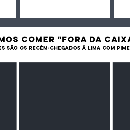
MOS comer "fora da caix
es são os recém-chegados À LIMA CO
M PIM
Milho amarelo/branco
Pasta 
Cereais
Temper