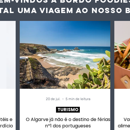
TAL UMA VIAGEM AO NOS
SO 
o Algarve
A Industrial Farense
rémio "Make In
vence categoria
a 24 de Junho
“Turismo & Alfarroba e
s de Alportel
Amêndoa” no concurs
"Inova Algarve +
Diversificar"
20 de jul.
5 min de leitura
TURISMO
otéis e
O Algarve já não é o destino de férias
Va
rdício
nº1 dos portugueses
alime