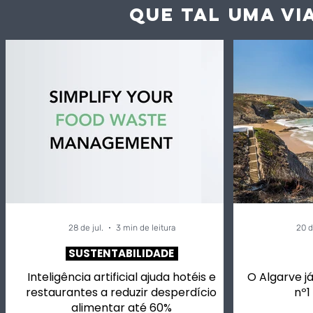
QUE TAL UMA VI
Inteligência artificial
Vaga de c
ajuda hotéis e
desperdíc
restaurantes a reduzir
acelera a
desperdício alimentar
dos alime
até 60%
28 de jul.
3 min de leitura
20 d
SUSTENTABILIDADE
Inteligência artificial ajuda hotéis e
O Algarve já
restaurantes a reduzir desperdício
nº1
alimentar até 60%