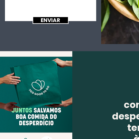
ENVIAR
co
despe
te