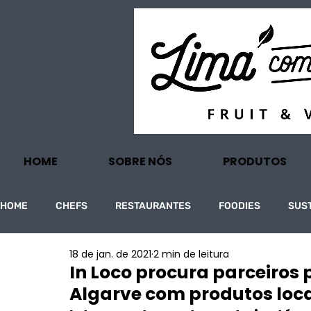
HOME
SOBRE NÓS
PRODUTOS
HOME
CHEFS
RESTAURANTES
FOODIES
SUS
18 de jan. de 2021
2 min de leitura
PROJECTOS
TURISMO
ECONOMIA
In Loco procura parceiros 
Algarve com produtos locai