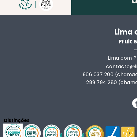
Lima 
Fruit
Lima com Pi
contacto@
966 037 200 (chamad
289 794 280 (chama
Distinções