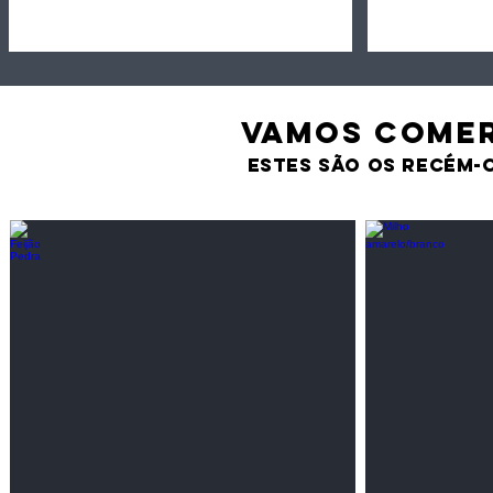
VAMOS comer
estes são os recém-
Feijão Pedra
Milho amarel
Leguminosas
Cereais
secas