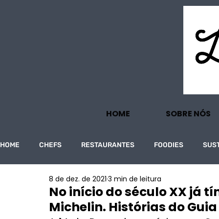
HOME
SOBRE NÓS
HOME
CHEFS
RESTAURANTES
FOODIES
SUS
8 de dez. de 2021
3 min de leitura
PROJECTOS
TURISMO
ECONOMIA
No início do século XX já 
Michelin. Histórias do Guia