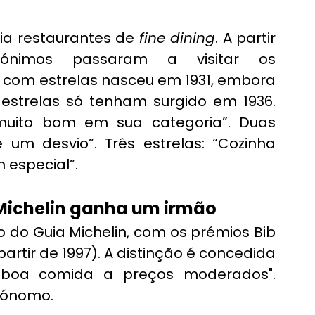
ria restaurantes de 
fine dining
. A partir 
nónimos passaram a visitar os 
o com estrelas nasceu em 1931, embora 
 estrelas só tenham surgido em 1936. 
muito bom em sua categoria”. Duas 
e um desvio”. Três estrelas: “Cozinha 
 especial”.
 Michelin ganha um irmão
 do Guia Michelin, com os prémios Bib 
tir de 1997). A distinção é concedida 
"boa comida a preços moderados". 
tónomo.