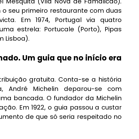
el Mesquita (Vila Nova de Famalicão)
. 
 o seu primeiro restaurante com duas 
victa. Em 1974, Portugal via quatro 
a estrela: Portucale (Porto), Pipas 
m Lisboa).
mado. Um guia que no início era 
ribuição gratuita. Conta-se a história 
a, André Michelin deparou-se com 
ma bancada. O fundador da Michelin 
cação. Em 1922, o guia passou a custar 
umento de que só seria respeitado no 