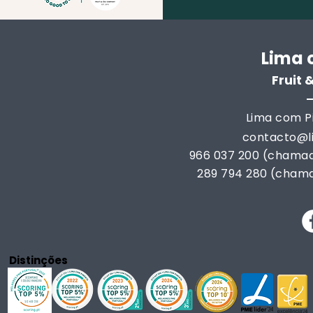
Lima 
Fruit
Lima com Pi
contacto@
966 037 200 (chamad
289 794 280 (chama
Distinções