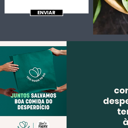
ENVIAR
co
despe
te