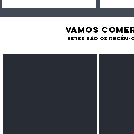
VAMOS comer
estes são os recém-
Feijão Pedra
Milho amarel
Leguminosas
Cereais
secas