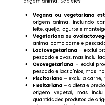
origem animal. São eles:
Vegana ou vegetariana est
origem animal, incluindo car
leite, queijo, iogurte e manteig
Vegetariana ou ovolactoveg
animal como carne e pescado, 
Lactovegetariana
 – exclui p
pescado e ovos, mas inclui lact
Ovovegetariana
 – exclui pr
pescado e lacticínios, mas incl
Piscitariana
 – exclui a carne,
Flexitariana
 – a dieta é pre
origem vegetal, mas inclu
quantidades produtos de ori