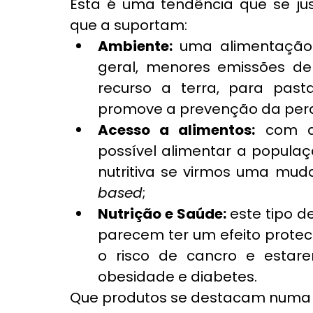
Esta é uma tendência que se justi
que a suportam:
Ambiente:
 uma alimentação 
geral, menores emissões de
recurso a terra, para past
promove a prevenção da perd
Acesso a alimentos:
 com as
possível alimentar a popula
nutritiva se virmos uma mud
based
;
Nutrição e Saúde:
 este tipo 
parecem ter um efeito protect
o risco de cancro e estar
obesidade e diabetes.
Que produtos se destacam numa 