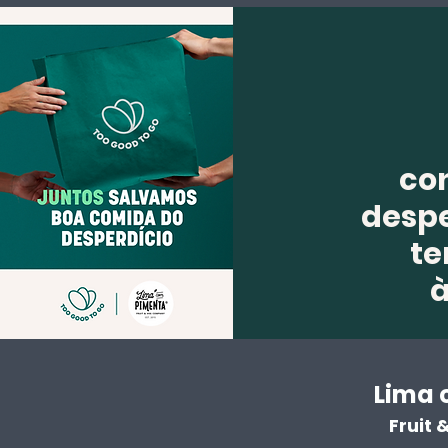
co
despe
te
Lima 
Fruit