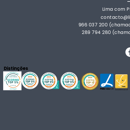
Lima com Pi
contacto@
966 037 200 (chamad
289 794 280 (chama
Distinções