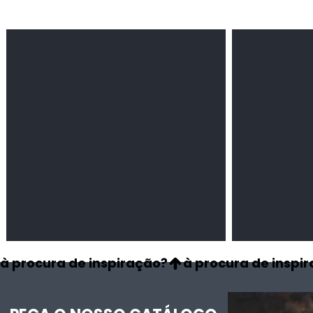
Feijão Pedra
Milho amarel
Leguminosas
Cereais
secas
à procura de inspiração?