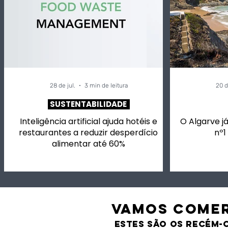
restaurantes a reduzir
acelera a
desperdício alimentar
dos alime
até 60%
28 de jul.
3 min de leitura
20 d
SUSTENTABILIDADE
Inteligência artificial ajuda hotéis e
O Algarve já
restaurantes a reduzir desperdício
nº1
alimentar até 60%
VAMOS comer
estes são os recém-