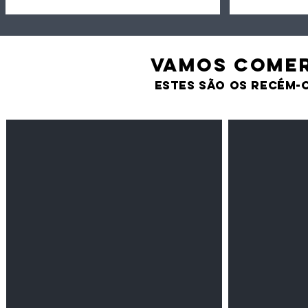
VAMOS comer
estes são os recém-
Feijão Pedra
Milho amarel
Leguminosas
Cereais
secas