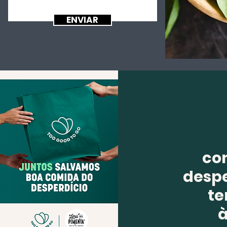
ENVIAR
co
despe
te