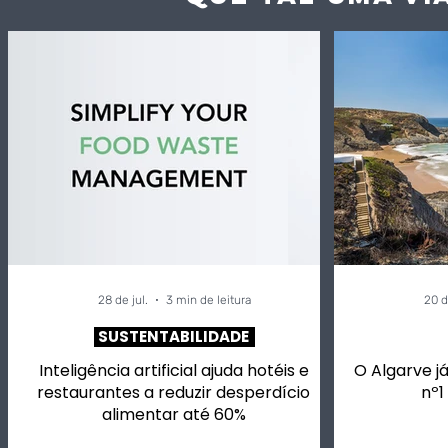
Inteligência artificial
Alivetaste
ajuda hotéis e
vai ter ch
restaurantes a reduzir
para si, m
desperdício alimentar
vinhos em
até 60%
música.
28 de jul.
3 min de leitura
20 d
SUSTENTABILIDADE
Inteligência artificial ajuda hotéis e
O Algarve já
restaurantes a reduzir desperdício
nº1
alimentar até 60%