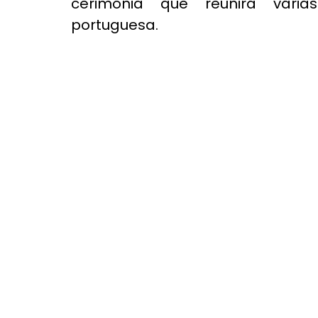
cerimónia que reunirá vária
portuguesa.