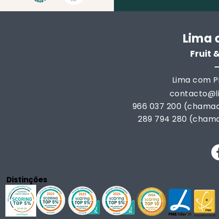
Lima 
Fruit
Lima com Pi
contacto@
966 037 200 (chamad
289 794 280 (chama
Distinções