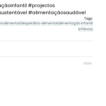
çãoinfantil
#projectos
ustentável
#alimentaçãosaudável
Tags:
roalimentar
desperdício alimentar
alimentação infantil
infância