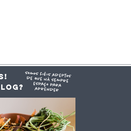
somos fiéis adeptos
de que há sempre
espaço para
S!
blog?
aprender
ra