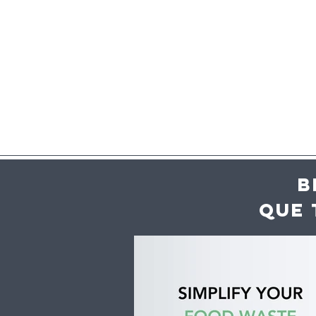
B
QUE 
Inteligência artificial
UE regista
ajuda hotéis e
indicaçõe