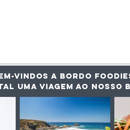
EM-VINDOS A BORDO FOODIE
TAL UMA VIAGEM AO NOS
SO 
 mais de 3700
Entrevista: “Pequenos
s geográficas,
abusos” de temperatu