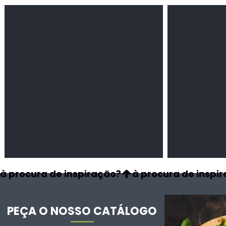
Feijão Pedra
Milho amarel
Leguminosas
Cereais
secas
à procura de inspiração?
PEÇA O NOSSO CATÁLOGO