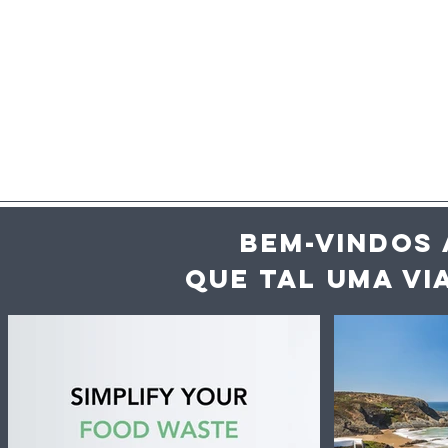
BEM-VINDOS 
QUE TAL UMA VI
Alivetaste. Este evento
UE regista
vai ter chefs a cozinhar
indicaçõe
para si, mais de 50
que valem