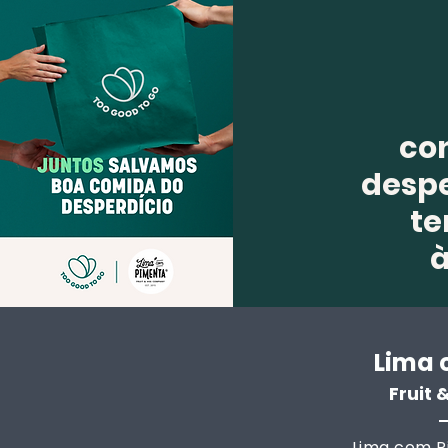
co
despe
te
Lima 
Fruit
Lima com Pi