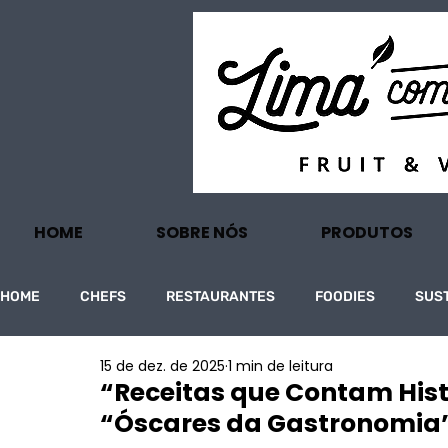
HOME
SOBRE NÓS
PRODUTOS
HOME
CHEFS
RESTAURANTES
FOODIES
SUS
15 de dez. de 2025
1 min de leitura
PROJECTOS
TURISMO
ECONOMIA
“Receitas que Contam Hist
“Óscares da Gastronomia