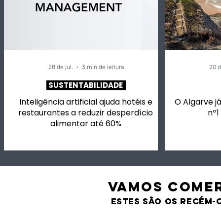
vinhos em prova e
exportaç
música.
agroalime
28 de jul.
3 min de leitura
20 d
SUSTENTABILIDADE
Inteligência artificial ajuda hotéis e
O Algarve já
restaurantes a reduzir desperdício
nº1
alimentar até 60%
VAMOS comer
estes são os recém-