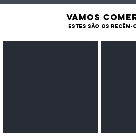
VAMOS comer
estes são os recém-
Feijão Pedra
Milho amarel
Leguminosas
Cereais
secas