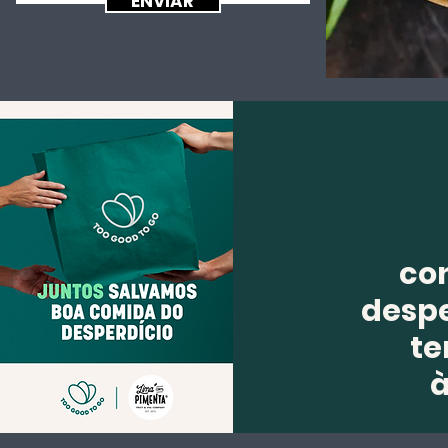
ENVIAR
co
despe
te