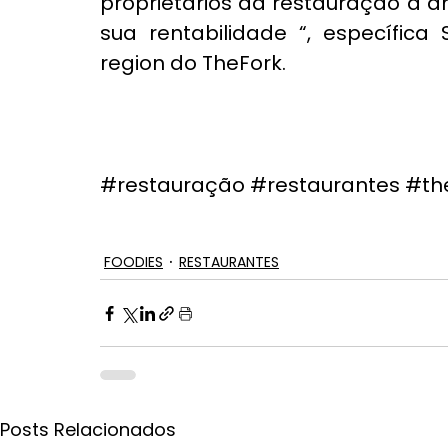
proprietários da restauração a a
sua rentabilidade “, específica
region do TheFork.
#restauração
#restaurantes
#th
FOODIES
RESTAURANTES
Posts Relacionados