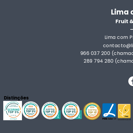
Lima 
Fruit
Lima com Pi
contacto@
966 037 200 (chamad
289 794 280 (chama
Distinções