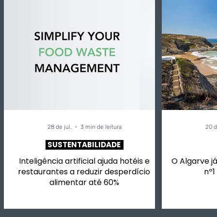
Inteligência artificial
Alivetaste
ajuda hotéis e
vai ter ch
restaurantes a reduzir
para si, m
desperdício alimentar
vinhos em
até 60%
música.
28 de jul.
3 min de leitura
20 d
SUSTENTABILIDADE
Inteligência artificial ajuda hotéis e
O Algarve já
restaurantes a reduzir desperdício
nº1
alimentar até 60%