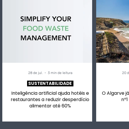
Inteligência artificial
Alivetaste
ajuda hotéis e
vai ter ch
restaurantes a reduzir
para si, m
desperdício alimentar
vinhos em
até 60%
música.
28 de jul.
3 min de leitura
20 d
SUSTENTABILIDADE
Inteligência artificial ajuda hotéis e
O Algarve já
restaurantes a reduzir desperdício
nº1
alimentar até 60%