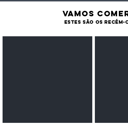
VAMOS comer
estes são os recém-
Feijão Pedra
Milho amarel
Leguminosas
Cereais
secas