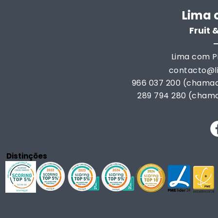
Lima 
Fruit
Lima com Pi
contacto@
966 037 200 (chamad
289 794 280 (chama
Distinções