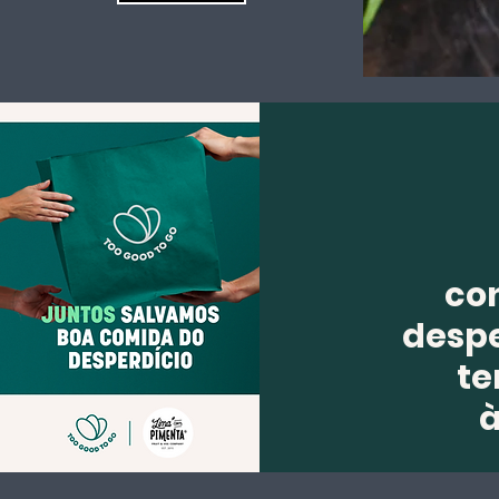
co
despe
te