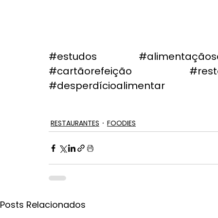
#estudos
#alimentaçãos
#cartãorefeição
#rest
#desperdícioalimentar
RESTAURANTES
FOODIES
Posts Relacionados