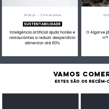
28 de jul.
3 min de leitura
20 d
SUSTENTABILIDADE
Inteligência artificial ajuda hotéis e
O Algarve já
restaurantes a reduzir desperdício
nº1
alimentar até 60%
VAMOS comer
estes são os recém-
Feijão Pedra
Milho amarel
Leguminosas
Cereais
secas