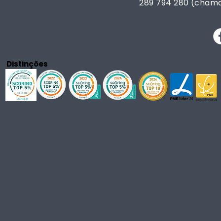
289 794 280 (chama
Distinções