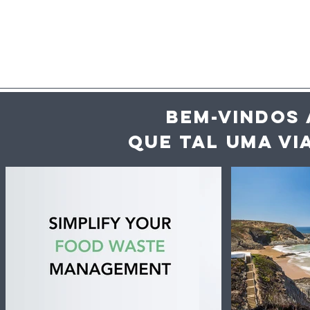
BEM-VINDOS 
QUE TAL UMA VI
Inteligência artificial
Vaga de c
ajuda hotéis e
desperdíc
restaurantes a reduzir
acelera a
desperdício alimentar
dos alime
até 60%