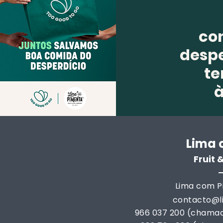
co
despe
te
Lima 
Fruit
Lima com Pi
contacto@
966 037 200 (chamad