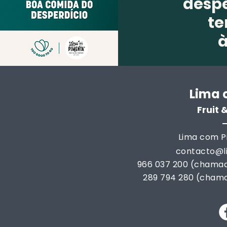
despe
te
Lima 
Fruit
Lima com Pi
contacto@
966 037 200 (chamad
289 794 280 (chama