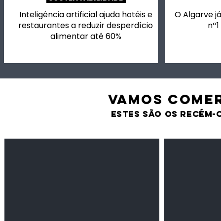
Inteligência artificial ajuda hotéis e
O Algarve já
restaurantes a reduzir desperdício
nº1
alimentar até 60%
VAMOS comer
estes são os recém-
Feijão Pedra
Milho amarel
Leguminosas
Cereais
secas