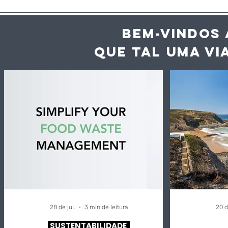
BEM-VINDOS 
QUE TAL UMA VI
Inteligência artificial
A Industri
ajuda hotéis e
vence cat
restaurantes a reduzir
“Turismo 
desperdício alimentar
Amêndoa”
até 60%
"Inova Alg
Diversifica
28 de jul.
3 min de leitura
20 d
SUSTENTABILIDADE