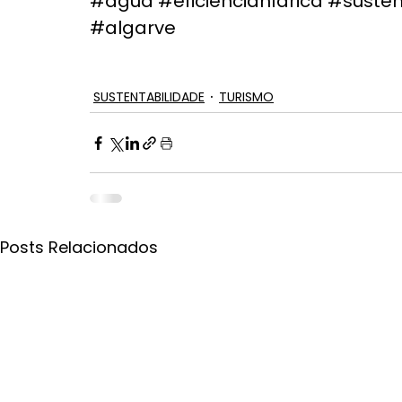
#água
#eficiênciahídrica
#susten
#algarve
SUSTENTABILIDADE
TURISMO
Posts Relacionados