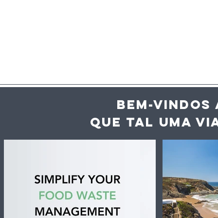
BEM-VINDOS 
QUE TAL UMA VI
Inteligência artificial
O Algarve 
ajuda hotéis e
destino de
restaurantes a reduzir
portugue
desperdício alimentar