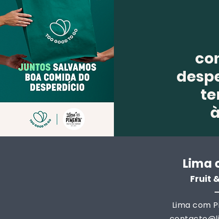
co
despe
te
Lima 
Fruit
Lima com Pi
contacto@