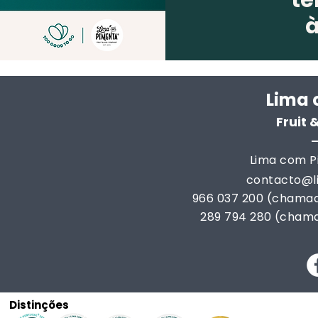
te
Lima 
Fruit
Lima com Pi
contacto@
966 037 200 (chamad
289 794 280 (chama
Distinções