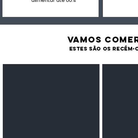
alimentar até 60%
VAMOS comer
estes são os recém-
Feijão Pedra
Milho amarel
Leguminosas
Cereais
secas