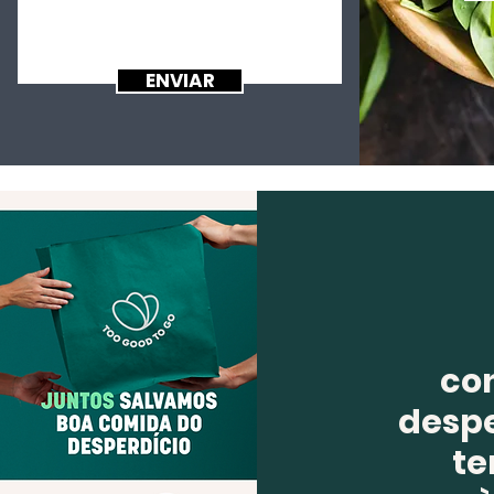
ENVIAR
co
despe
te