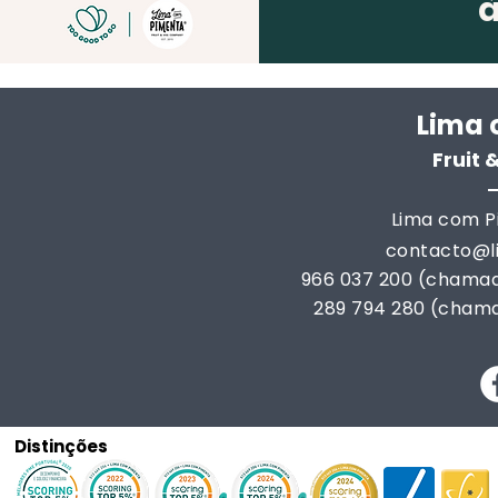
Lima 
Fruit
Lima com Pi
contacto@
966 037 200 (chamad
289 794 280 (chama
Distinções