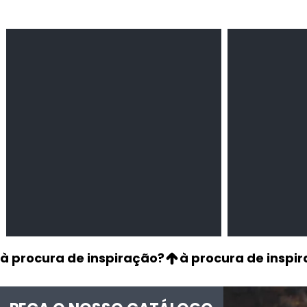
Feijão Pedra
Milho amarel
Leguminosas
Cereais
secas
à procura de inspiração?