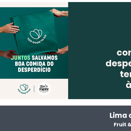
co
despe
te
Lima 
Fruit