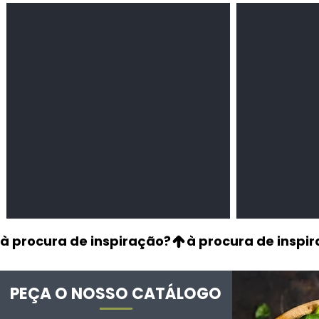
Feijão Pedra
Milho amarel
Leguminosas
Cereais
secas
à procura de inspiração?
PEÇA O NOSSO CATÁLOGO