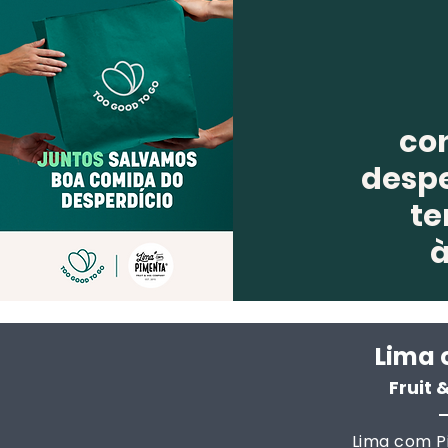
co
despe
te
Lima 
Fruit
Lima com Pi