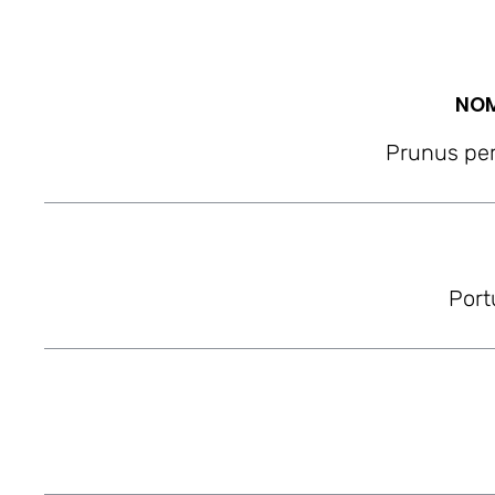
NOM
Prunus per
Port