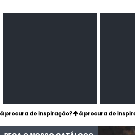
Feijão Pedra
Milho amarel
Leguminosas
Cereais
secas
à procura de inspiração?