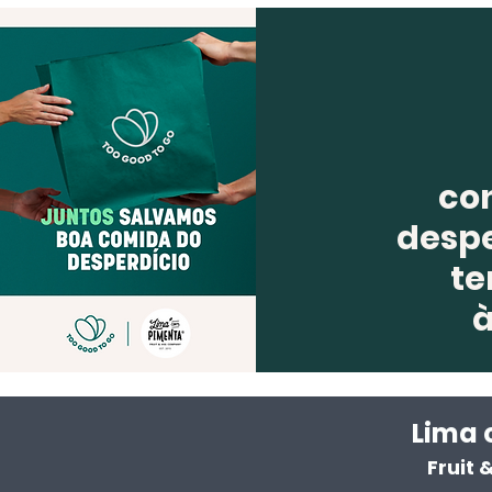
co
despe
te
Lima 
Fruit