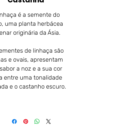
linhaça é a semente do
o, uma planta herbácea
enar originária da Ásia.
ementes de linhaça são
as e ovais, apresentam
sabor a noz e a sua cor
ia entre uma tonalidade
da e o castanho escuro.
teis q.b., as sementes de
linhaça devem
referencialmente ser
turadas antes de serem