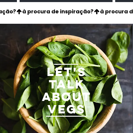
LET'S
TALK
ABOUT
VEGS