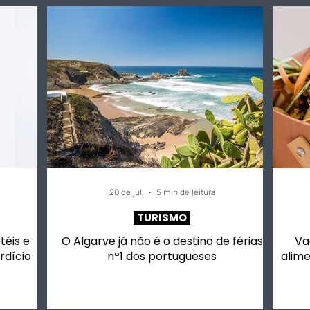
20 de jul.
5 min de leitura
TURISMO
otéis e
O Algarve já não é o destino de férias
Va
rdício
nº1 dos portugueses
alime