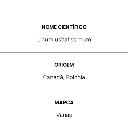
cons
absor
NOME CIENTÍFICO
A ní
Linum usitatissimum
saúd
as
c
ORIGEM
apres
A col
Canadá, Polónia
d
qua
pres
MARCA
que 
Várias