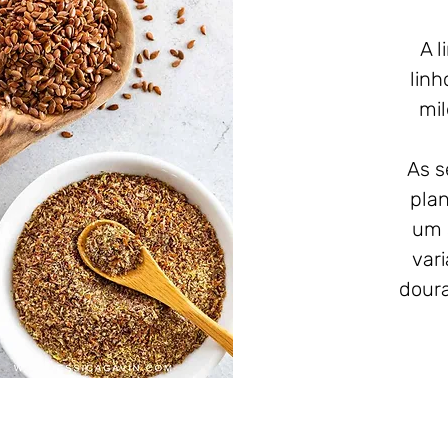
A 
linh
mil
As s
plan
um 
var
doura
Versá
p
tri