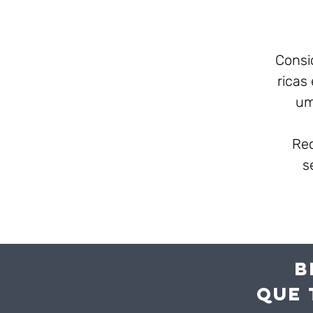
Consi
ricas
um
Rec
s
B
QUE 