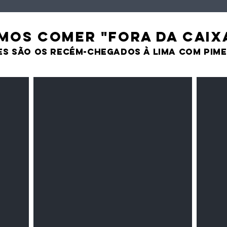
MOS comer "fora da caix
es são os recém-chegados À LIMA CO
M PIM
Milho amarelo/branco
Pasta 
Cereais
Temper