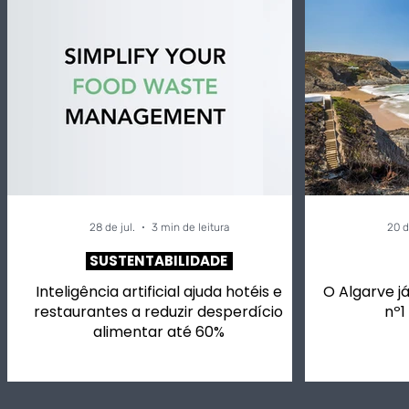
Inteligência artificial
Alivetaste
ajuda hotéis e
vai ter ch
restaurantes a reduzir
para si, m
desperdício alimentar
vinhos em
até 60%
música.
28 de jul.
3 min de leitura
20 d
SUSTENTABILIDADE
Inteligência artificial ajuda hotéis e
O Algarve já
restaurantes a reduzir desperdício
nº1
alimentar até 60%