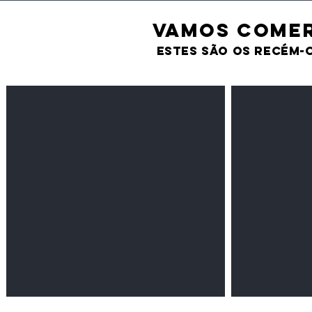
VAMOS comer
estes são os recém-
Feijão Pedra
Milho amarel
Leguminosas
Cereais
secas