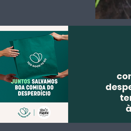
co
despe
te