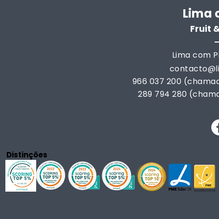
Lima 
Fruit
Lima com Pi
contacto@
966 037 200 (chamad
289 794 280 (chama
Distinções