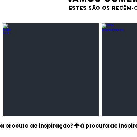
estes são os recém-
Feijão Pedra
Milho amarel
Leguminosas
Cereais
secas
à procura de inspiração?