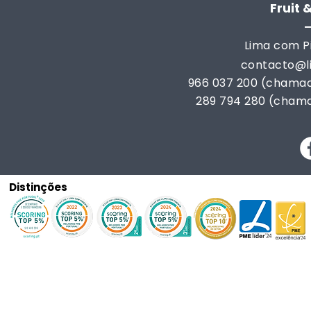
Fruit
Lima com Pi
contacto@
966 037 200 (chamad
289 794 280 (chama
Distinções