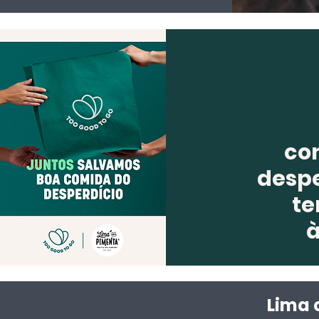
co
despe
te
Lima 