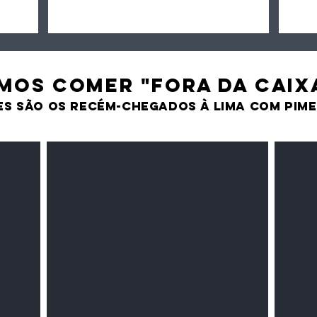
MOS comer "fora da caix
es são os recém-chegados À LIMA CO
M PIM
Milho amarelo/branco
Pasta 
Cereais
Temper