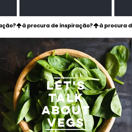
LET'S
TALK
ABOUT
VEGS