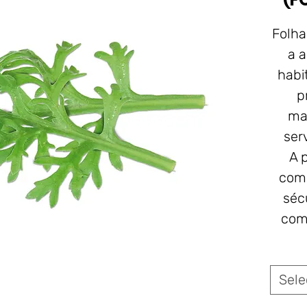
Folha
a 
habi
p
ma
ser
A 
come
séc
com
e
Sele