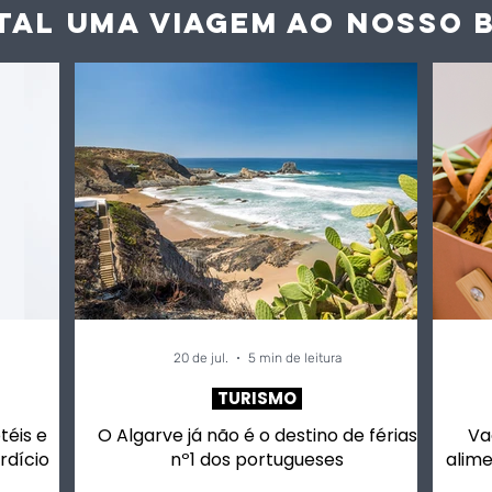
TAL UMA VIAGEM AO NOS
SO 
20 de jul.
5 min de leitura
TURISMO
otéis e
O Algarve já não é o destino de férias
Va
rdício
nº1 dos portugueses
alime