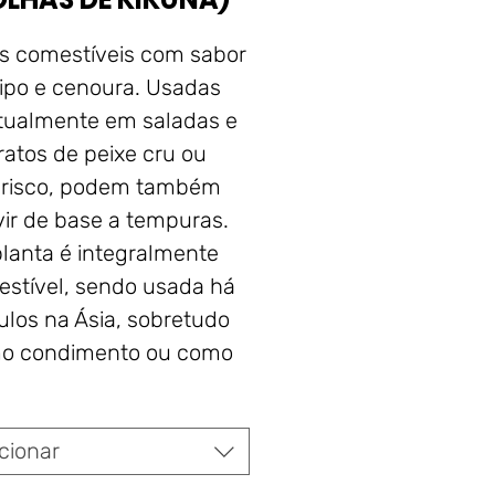
s comestíveis com sabor
aipo e cenoura. Usadas
tualmente em saladas e
ratos de peixe cru ou
risco, podem também
vir de base a tempuras.
planta é integralmente
stível, sendo usada há
ulos na Ásia, sobretudo
o condimento ou como
lemento decorativo.
Formato:
*
cionar
Ver
Ficha Técnica