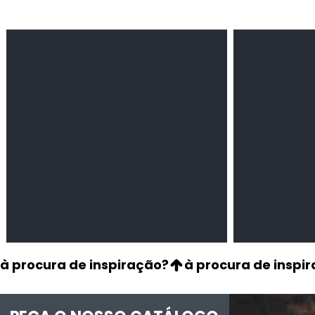
Feijão Pedra
Milho amarel
Leguminosas
Cereais
secas
à procura de inspiração?