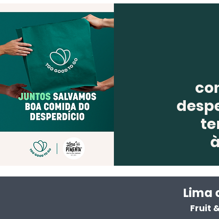
co
despe
te
Lima 
Fruit