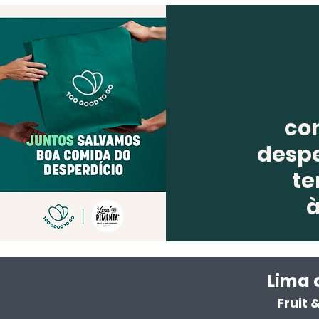
co
despe
te
Lima 
Fruit