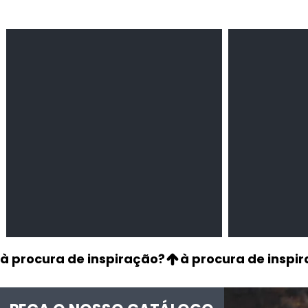
Feijão Pedra
Milho amarel
Leguminosas
Cereais
secas
à procura de inspiração?