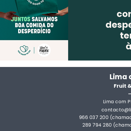
co
despe
te
Lima 
Fruit
Lima com Pi
contacto@
966 037 200 (chamad
289 794 280 (chama