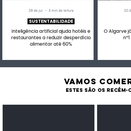
28 de jul.
3 min de leitura
20 d
SUSTENTABILIDADE
Inteligência artificial ajuda hotéis e
O Algarve já
restaurantes a reduzir desperdício
nº1
alimentar até 60%
VAMOS comer
estes são os recém-
Feijão Pedra
Milho amarel
Leguminosas
Cereais
secas