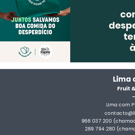
co
despe
te
Lima 
Fruit
Lima com Pi
contacto@
966 037 200 (chamad
289 794 280 (chama