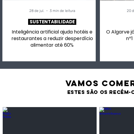
28 de jul.
3 min de leitura
20 d
SUSTENTABILIDADE
Inteligência artificial ajuda hotéis e
O Algarve já
restaurantes a reduzir desperdício
nº1
alimentar até 60%
VAMOS comer
estes são os recém-
Feijão Pedra
Milho amarel
Leguminosas
Cereais
secas