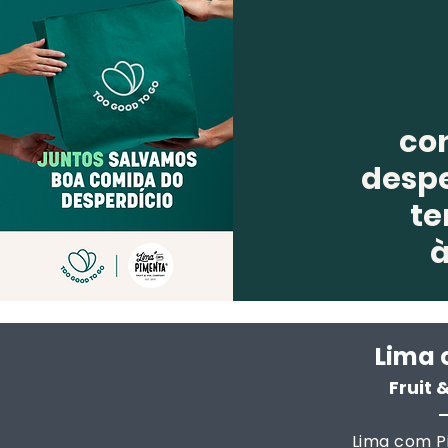
co
despe
te
Lima 
Fruit
Lima com Pi