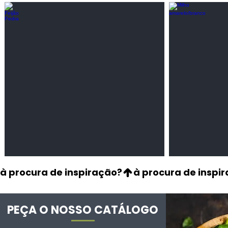
Feijão Pedra
Milho amarel
Leguminosas
Cereais
secas
à procura de inspiração?
PEÇA O NOSSO CATÁLOGO