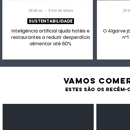
28 de jul.
3 min de leitura
20 d
SUSTENTABILIDADE
Inteligência artificial ajuda hotéis e
O Algarve já
restaurantes a reduzir desperdício
nº1
alimentar até 60%
VAMOS comer
estes são os recém-
Feijão Pedra
Milho amarel
Leguminosas
Cereais
secas