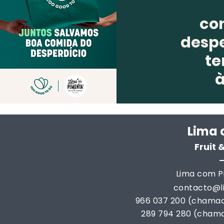
co
despe
te
Lima 
Fruit
Lima com Pi
contacto@
966 037 200 (chamad
289 794 280 (chama