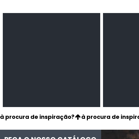
Feijão Pedra
Milho amarel
Leguminosas
Cereais
secas
à procura de inspiração?