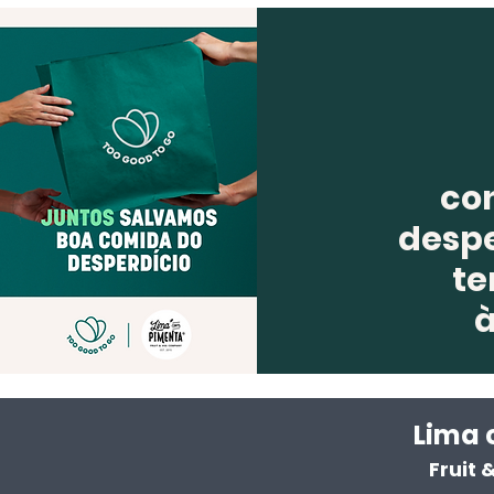
co
despe
te
Lima 
Fruit