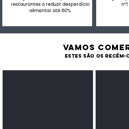
restaurantes a reduzir desperdício
nº1
alimentar até 60%
VAMOS comer
estes são os recém-
Feijão Pedra
Milho amarel
Leguminosas
Cereais
secas