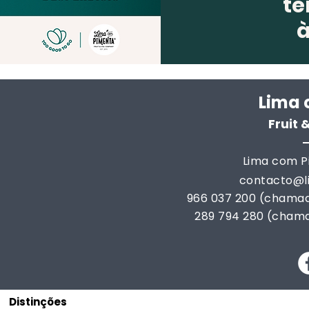
te
Lima 
Fruit
Lima com Pi
contacto@
966 037 200 (chamad
289 794 280 (chama
Distinções