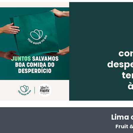
co
despe
te
Lima 
Fruit