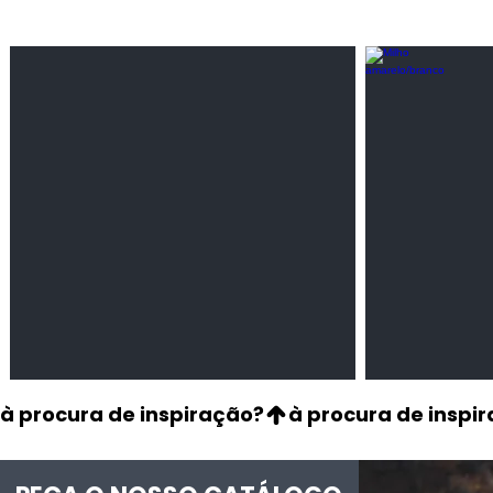
Feijão Pedra
Milho amarel
Leguminosas
Cereais
secas
à procura de inspiração?