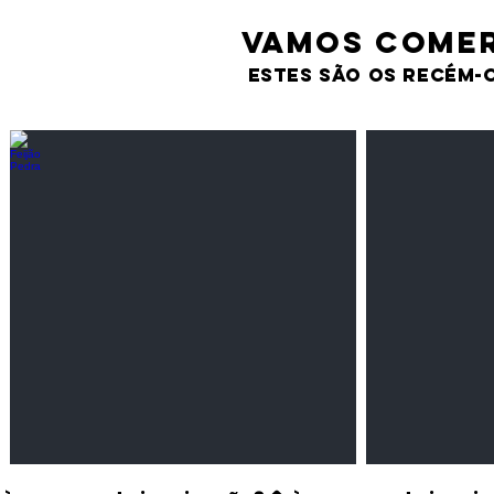
VAMOS comer
estes são os recém-
Feijão Pedra
Milho amarel
Leguminosas
Cereais
secas