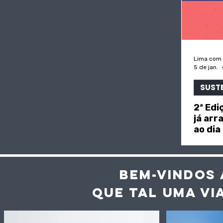
Lima com
5 de jan.
SUST
2ª Edi
já arr
ao dia
BEM-VINDOS 
QUE TAL UMA VI