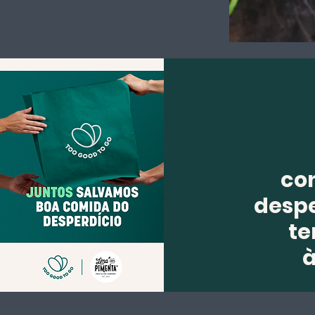
co
despe
te