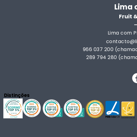
Lima 
Fruit
Lima com Pi
contacto@
966 037 200 (chamad
289 794 280 (chama
Distinções