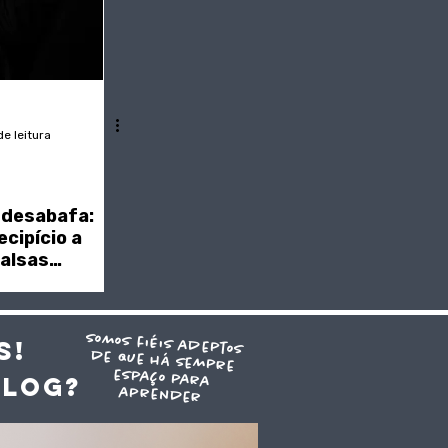
de leitura
 desabafa:
ecipício a
alsas
FIE"
somos fiéis adeptos
de que há sempre
espaço para
S!
blog?
aprender