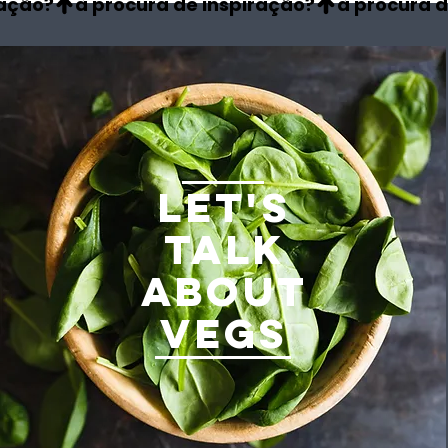
LET'S
TALK
ABOUT
VEGS