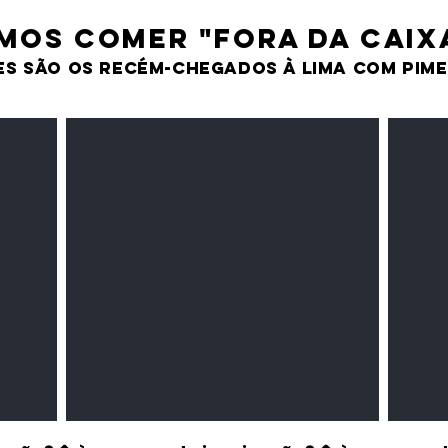
MOS comer "fora da caix
es são os recém-chegados À LIMA CO
M PIM
Milho amarelo/branco
Pasta 
Cereais
Temper