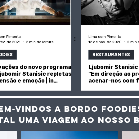
com Pimenta
Lima com Pimenta
fev. de 2021
2 min de leitura
12 de nov. de 2020
2 min 
ODIES
RESTAURANTES
vações do novo programa
Ljubomir Stanisic
jubomir Stanisic repletas
"Em direção ao pr
ensão e emoção | in
acenar-nos com f
ocul.pt"
medidas" | in "SEL
EM-VINDOS A BORDO FOODIE
TAL UMA VIAGEM AO NOS
SO 