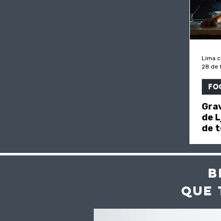
Lima 
28 de 
FO
Gra
de L
de t
"inf
B
QUE 