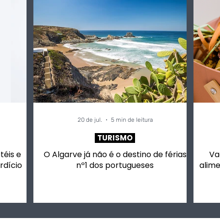
20 de jul.
5 min de leitura
TURISMO
otéis e
O Algarve já não é o destino de férias
Va
rdício
nº1 dos portugueses
alime