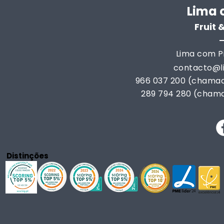
Lima 
Fruit
Lima com Pi
contacto@
966 037 200 (chamad
289 794 280 (chama
Distinções