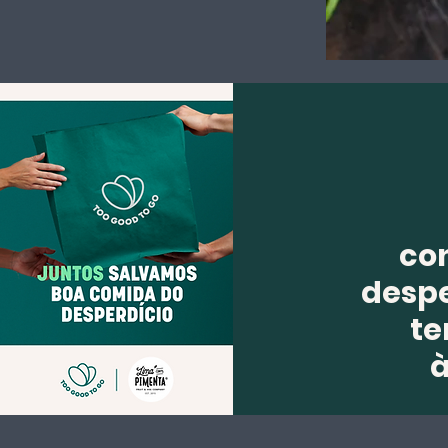
co
despe
te