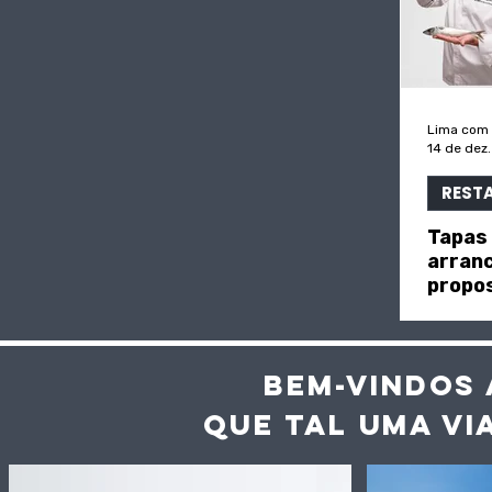
Lima com
14 de dez
REST
Tapas
arranc
propos
"Evas
BEM-VINDOS 
QUE TAL UMA VI