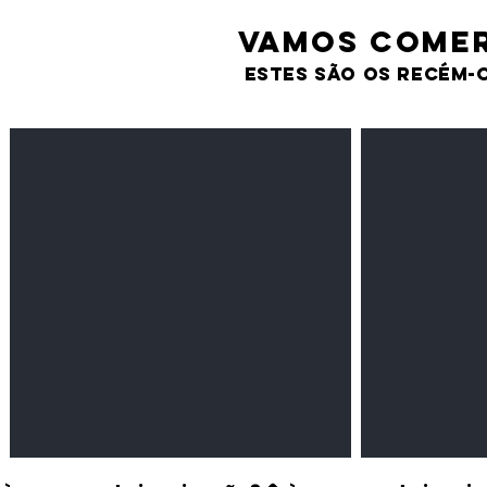
VAMOS comer
estes são os recém-
Feijão Pedra
Milho amarel
Leguminosas
Cereais
secas