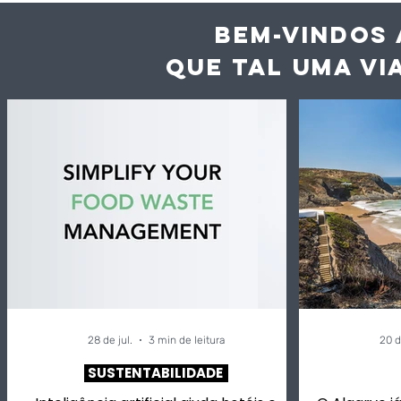
BEM-VINDOS 
QUE TAL UMA VI
Inteligência artificial
Vaga de c
ajuda hotéis e
desperdíc
restaurantes a reduzir
acelera a
desperdício alimentar
dos alime
até 60%
28 de jul.
3 min de leitura
20 d
SUSTENTABILIDADE