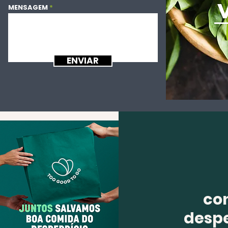
MENSAGEM
ENVIAR
co
despe