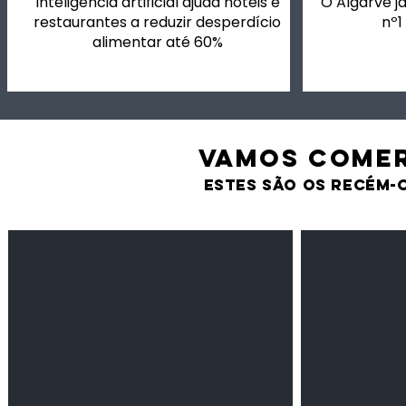
Inteligência artificial ajuda hotéis e
O Algarve já
restaurantes a reduzir desperdício
nº1
alimentar até 60%
VAMOS comer
estes são os recém-
Feijão Pedra
Milho amarel
Leguminosas
Cereais
secas