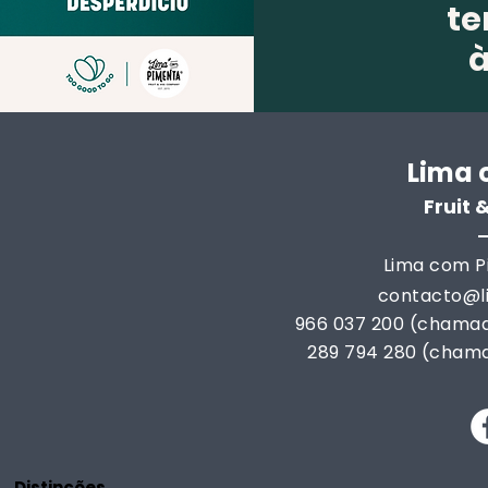
te
Lima 
Fruit
Lima com Pi
contacto@
966 037 200 (chamad
289 794 280 (chama
Distinções