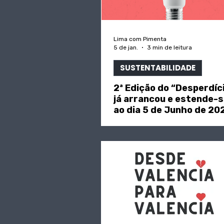
Lima com Pimenta
5 de jan.
3 min de leitura
SUSTENTABILIDADE
2ª Edição do “Desperdíc
já arrancou e estende-s
ao dia 5 de Junho de 20