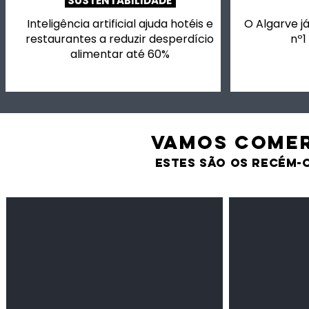
SUSTENTABILIDADE
Inteligência artificial ajuda hotéis e
O Algarve já
restaurantes a reduzir desperdício
nº1
alimentar até 60%
VAMOS comer
estes são os recém-
Feijão Pedra
Milho amarel
Leguminosas
Cereais
secas