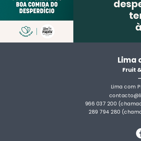
despe
te
Lima 
Fruit
Lima com Pi
contacto@
966 037 200 (chamad
289 794 280 (chama