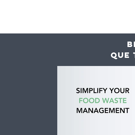
B
QUE 