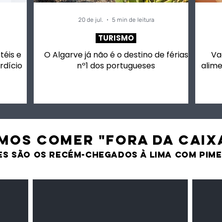
20 de jul.
5 min de leitura
TURISMO
otéis e
O Algarve já não é o destino de férias
Va
rdício
nº1 dos portugueses
alime
MOS comer "fora da caix
es são os recém-chegados À LIMA CO
M PIM
Milho amarelo/branco
Pasta 
Cereais
Temper