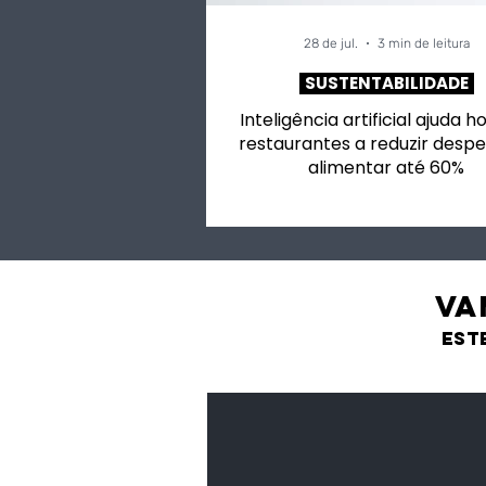
28 de jul.
3 min de leitura
SUSTENTABILIDADE
Inteligência artificial ajuda h
restaurantes a reduzir despe
alimentar até 60%
VA
est
Feijão Pedra
Leguminosas
secas