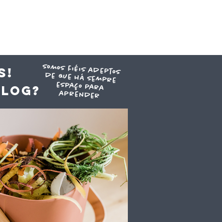
somos fiéis adeptos
de que há sempre
espaço para
S!
blog?
aprender