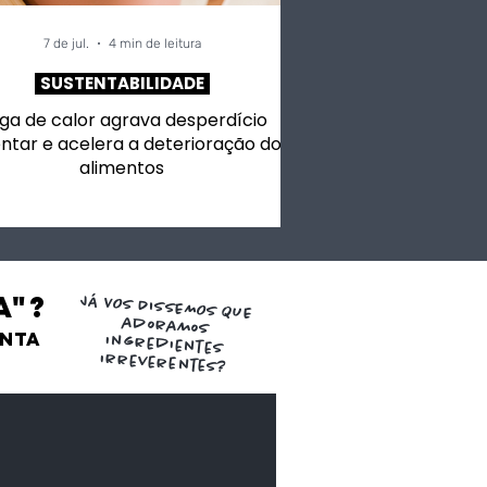
7 de jul.
4 min de leitura
SUSTENTABILIDADE
ga de calor agrava desperdício
ntar e acelera a deterioração dos
alimentos
a"?
JÁ VOS DISSEMOS QUE
adoramos
ENTA
ingredientes
irreverentes?
de Aji Panca
os