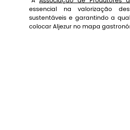
“A 
Associação de Produtores d
essencial na valorização des
sustentáveis e garantindo a qua
colocar Aljezur no mapa gastronóm