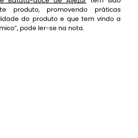
e Batata-doce de Aljezur
 tem sido 
te produto, promovendo práticas 
lidade do produto e que tem vindo a 
ico”, pode ler-se na nota.